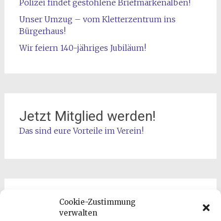
Polizei findet gestohlene Briefmarkenalben!
Unser Umzug – vom Kletterzentrum ins
Bürgerhaus!
Wir feiern 140-jähriges Jubiläum!
Jetzt Mitglied werden!
Das sind eure Vorteile im Verein!
Archiv
Cookie-Zustimmung
verwalten
Vereinsnachrichten 02/2023